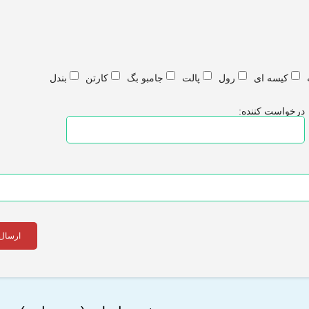
کیسه ای
رول
پالت
جامبو بگ
کارتن
بندل
رخواست کننده:
ارسال