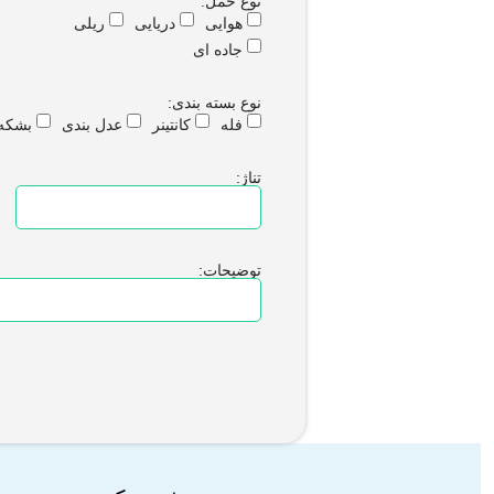
نوع حمل:
هوایی
دریایی
ریلی
جاده ای
نوع بسته بندی:
فله
کانتینر
عدل بندی
بشکه
تناژ:
د
توضیحات: